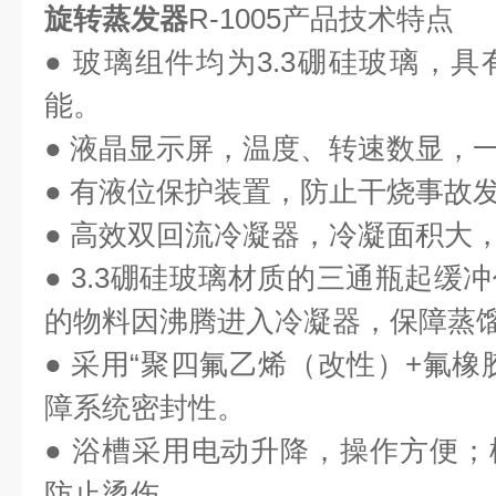
旋转蒸发器
R-1005
产品技术特点
●
玻璃组件均为
3.3
硼硅玻璃，具
能。
●
液晶显示屏，温度、转速数显，
●
有液位保护装置，防止干烧事故
●
高效双回流冷凝器，冷凝面积大
●
3.3
硼硅玻璃材质的三通瓶起缓冲
的物料因沸腾进入冷凝器，保障蒸
●
采用
“
聚四氟乙烯（改性）
+
氟橡
障系统密封性。
●
浴槽采用电动升降，操作方便；
防止烫伤。