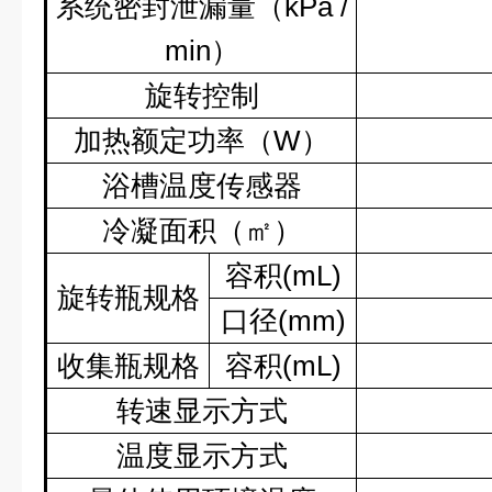
系统密封泄漏量（
kPa /
min
）
旋转控制
加热额定功率（
W
）
浴槽温度传感器
冷凝面积（㎡）
容积
(mL)
旋转瓶规格
口径
(mm)
收集瓶规格
容积
(mL)
转速显示方式
温度显示方式