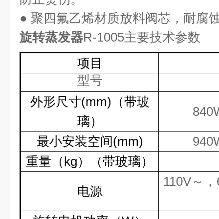
●
聚四氟乙烯材质放料阀芯，耐腐
旋转蒸发器
R-1005
主要技术参数
项目
型号
外形尺寸
(mm)
（带玻
840
璃）
最小安装空间
(mm)
940
重量（
kg
）（带玻璃）
110V
～，
电源