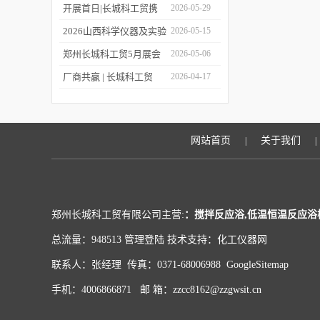
上线！
包装设备与材料中国展
第二十四届世界制药原料
开展首日|长城科工贸携
2026-05-29
中国展（CPHI China
品质实验室设备亮相
2026山西科学仪器及实验
2026-05-15
2026）!
CISILE 2026
室装备展览会今日开幕！
郑州长城科工贸5月展会
2026-05-06
行程抢先看！
厂商共赢 | 长城科工贸
2026-04-17
HWCL 系列集热式磁力搅
拌浴优惠活动正式开启！
网站首页
关于我们
|
|
郑州长城科工贸有限公司主营:
：搅拌反应浴,低温恒温反应浴
总流量：948513
管理登陆
技术支持：
化工仪器网
联系人：张经理 传真：0371-68006988
GoogleSitemap
手机：4006866871 邮 箱：zzcc8162@zzgwsit.cn