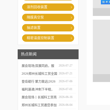
溶剂回收装置
隔膜真空泵
抽滤装置
精密温度控制装置
热点新闻
展会现场|双展同启，服
2026-07-27
务在线，郑州长城科工贸
2026郑州长城科工贸全国
2026-07-21
同步亮相学术盛会与校园
巡保活动开启预约！
登岳砺行 聚力致远|2026
2026-07-06
展！
年度上半年业务经理总结
福利速递|冲刺下半程，
2026-07-01
会圆满举行！
福利再加码，HWCL 系列
展会现场丨长城科工贸亮
2026-06-16
活动延期，赠券福利同步
相第19届世界制药机械、
郑州长城科工贸邀您参加
2026-06-04