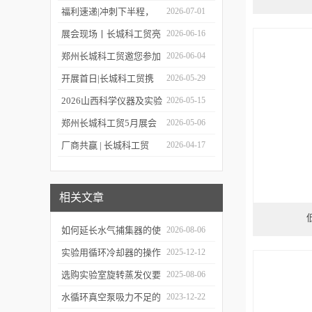
展！
年度上半年业务经理总结
福利速递|冲刺下半程，
2026-07-01
会圆满举行！
福利再加码，HWCL 系列
展会现场丨长城科工贸亮
2026-06-16
活动延期，赠券福利同步
相第19届世界制药机械、
郑州长城科工贸邀您参加
2026-06-04
上线！
包装设备与材料中国展
第二十四届世界制药原料
开展首日|长城科工贸携
2026-05-29
中国展（CPHI China
品质实验室设备亮相
2026山西科学仪器及实验
2026-05-15
2026）!
CISILE 2026
室装备展览会今日开幕！
郑州长城科工贸5月展会
2026-05-06
行程抢先看！
厂商共赢 | 长城科工贸
2026-04-17
HWCL 系列集热式磁力搅
拌浴优惠活动正式开启！
相关文章
如何延长水气捕集器的使
2026-08-06
用期限
实验用循环冷却器的操作
2025-12-12
流程有哪些步骤？
选购实验室旋转蒸发仪要
2025-08-06
考虑哪些要点
水循环真空泵吸力不足的
2023-12-22