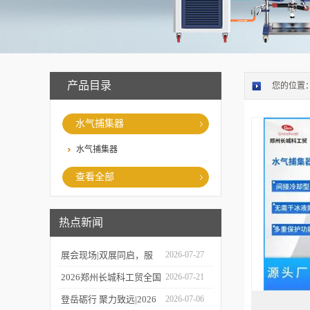
产品目录
您的位置
水气捕集器
水气捕集器
查看全部
热点新闻
展会现场|双展同启，服
2026-07-27
务在线，郑州长城科工贸
2026郑州长城科工贸全国
2026-07-21
同步亮相学术盛会与校园
巡保活动开启预约！
登岳砺行 聚力致远|2026
2026-07-06