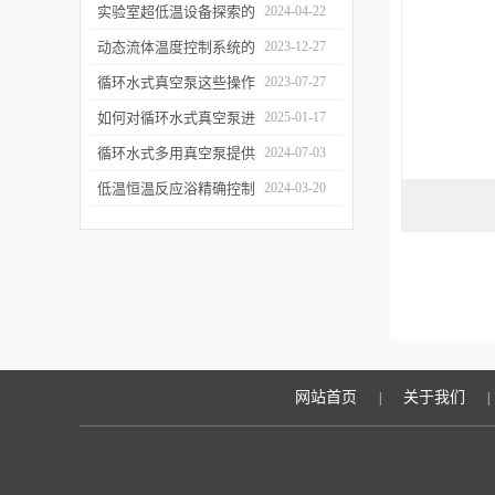
原因及解决方法
实验室超低温设备探索的
2024-04-22
工作原理及应用领域
动态流体温度控制系统的
2023-12-27
优势
循环水式真空泵这些操作
2023-07-27
事项一定要注意
如何对循环水式真空泵进
2025-01-17
行校准工作
循环水式多用真空泵提供
2024-07-03
高效能源回收的创新解决
低温恒温反应浴精确控制
2024-03-20
方案
温度以优化化学反应
网站首页
关于我们
|
|