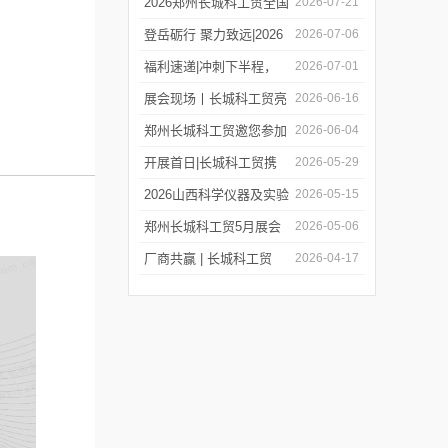
务在线，郑州长城科工贸
2026郑州长城科工贸全国
2026-07-21
同步亮相学术盛会与校园
巡保活动开启预约！
登岳砺行 聚力致远|2026
2026-07-06
展！
年度上半年业务经理总结
福利速递|冲刺下半程，
2026-07-01
会圆满举行！
福利再加码，HWCL 系列
展会现场丨长城科工贸亮
2026-06-16
活动延期，赠券福利同步
相第19届世界制药机械、
郑州长城科工贸邀您参加
2026-06-04
上线！
包装设备与材料中国展
第二十四届世界制药原料
开展首日|长城科工贸携
2026-05-29
中国展（CPHI China
品质实验室设备亮相
2026山西科学仪器及实验
2026-05-15
2026）!
CISILE 2026
室装备展览会今日开幕！
郑州长城科工贸5月展会
2026-05-06
行程抢先看！
厂商共赢 | 长城科工贸
2026-04-17
HWCL 系列集热式磁力搅
拌浴优惠活动正式开启！