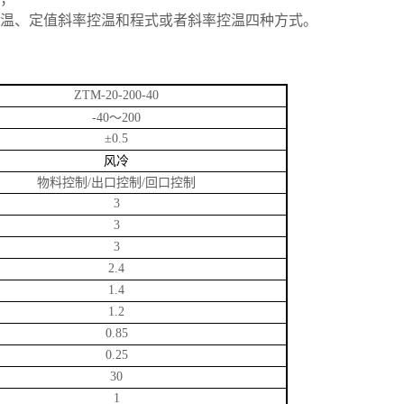
温、定值斜率控温和程式或者斜率控温四种方式。
ZTM-20-200-40
～
-40
200
±0.5
风冷
物料控制
出口控制
回口控制
/
/
3
3
3
2.4
1.4
1.2
0.85
0.25
30
1