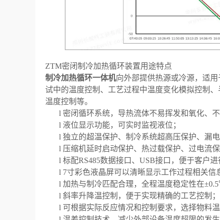
ZTM
密闭制冷加热循环装置
用途特点
制冷加热循环一体机
向外
部提供热源或冷源，适用
试中的温度控制、工艺过程中温度变化模拟控制、
温度控制等。
l
密闭循环系统，导热流体不易挥发和氧化、不
l
液位显示功能，可实时监视液位；
l
独立的超温保护、制冷系统超高压保护、漏电
l
压缩机延时启动保护、热过载保护、过电流保
l
标配
RS485
数据接口、
USB
接口，便于客户进
l
7
寸彩色液晶屏可以清晰显示工作过程相关信
l
加热与制冷匹配合理，全程温度稳定性在±
0.5
l
斜率升降温控制，便于实现精确的工艺控制；
l
可根据实际反应情况和控制要求，选择物料温
l
温差控制技术，减少外部设备温度超限的发生