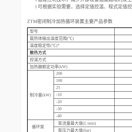
l
可根据实验需要，选择定值控温、程式定值控
ZTM
密闭制冷加热循环装置主要产品参数
型号
载热体输出温度范围
(℃)
温度稳定性
(℃)*
散热方式
控温方式
加热器额定功率
(kW)
200
100
25
制冷量
-10
(kW)
-20
-30
-40
泵流量最大值
(L/min)
循环泵
泵压力最大值
(bar)