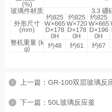
(%)
玻璃件材质
3.3
硼
约
825
约
825
约
825
外形尺寸
W×665
W×720
W×665
(mm)
D×178
D×178
D×196
0H
0H
0H
整机重量
(k
约
48
约
61
约
67
g)
上一篇：
GR-100双层玻璃反
下一篇：
50L玻璃反应釜