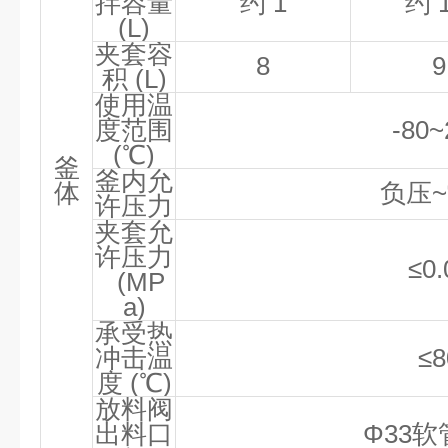
拌容量
约
1
约
1
(L)
夹套容
8
9
积
(L)
使用温
度范围
-80~
(℃)
釜
釜内允
体
负压
~
许压力
夹套允
许压力
≤0.
(MP
a)
承受热
冲击温
≤8
度
(℃)
放料阀
出料口
Φ33
软