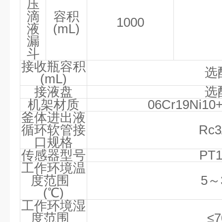
压
滴
容积
1000
液
(mL)
漏
斗
接收瓶容积
选
(mL)
接液盘
选
机架材质
06Cr19Ni10
釜体进出液
循环软管接
Rc3
口规格
传感器型号
PT1
工作环境温
度范围
5
～
(℃)
工作环境湿
度范围
≤7