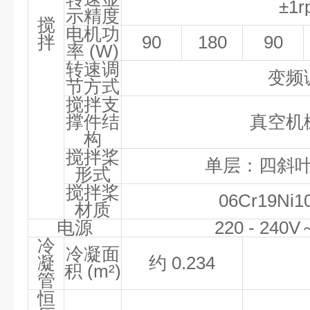
±1r
示精度
搅
电机功
拌
90
180
90
率
(W)
转速调
变频
节方式
搅拌支
撑件结
真空机
构
搅拌桨
单层：四斜
形式
搅拌桨
06Cr19Ni1
材质
电源
220 - 240V
冷
冷凝面
凝
约
0.234
积
(m²)
管
恒