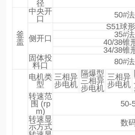
径
中央开
50#
法
口
S51
球
釜
35#
法
侧开口
盖
40/38
锥
34/38
锥
固体投
80#
法
料口
隔爆型
电机类
三相异
三相异
三相异
型
步电机
步电机
步电机
转速范
围
(rp
50-
m)
转速显
数
示方式
转速显