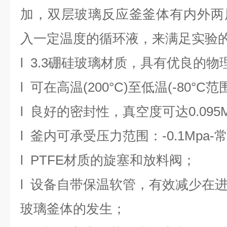
加，双层玻璃反应釜釜体有内外两
入一定温度的循环液，来满足实验
l
3.3
硼硅玻璃材质，具有优良的物
l
可在高温
(200°C)
至低温
(-80°C
范
l
良好的密封性，真空度可达
0.095
l
釜内可承受压力范围：
-0.1Mpa-
l
PTFE
材质的旋塞和放料阀
；
l
设备自带保温软管，有效减少在
玻璃釜体的发生；