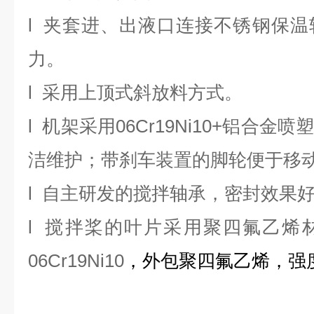
l
夹套进、出液口连接不锈钢保温
力。
l
采用上顶式斜放料方式。
l
机架采用
06Cr19Ni10
+
铝合金喷
洁维护；带刹车装置的脚轮便于移
l
自主研发的搅拌轴承，密封效果
l
搅拌桨的叶片采用聚四氟乙烯
06Cr19Ni10
，外包聚四氟乙烯，强