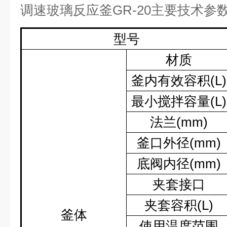
调速玻璃反应釜
GR-20
主要技术参
型号
材质
釜内有效容积
(L)
最小搅拌容量
(L)
法兰
(mm)
釜口外径
(mm)
底阀内径
(mm)
夹套接口
夹套容积
(L)
釜体
使用温度范围