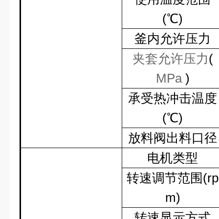
(
℃
)
釜内允许压力
夹套允许压力
(
MPa
)
承受热冲击温度
(
℃
)
放料阀出料口径
电机类型
转速调节范围
(rp
m)
转速显示方式