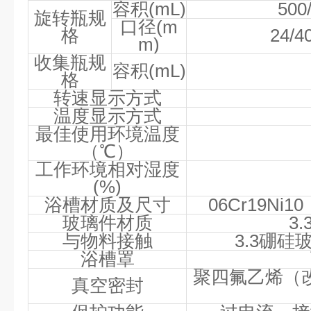
容积
(mL)
500
旋转瓶规
口径
(m
格
24/4
m)
收集瓶规
容积
(mL)
格
转速显示方式
温度显示方式
最佳使用环境温度
（℃）
工作环境相对湿度
(%)
浴槽材质及尺寸
06Cr19Ni10
玻璃件材质
3.
与物料接触
3.3
硼硅
浴槽罩
聚四氟乙烯（
真空密封