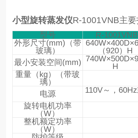
小型旋转蒸发仪
R-1001VNB
型号
R-1001VNB
外形尺寸
(mm)
（带
640W
×
400D
×
玻璃）
（
920
）
H
740W
×
500D
×
最小安装空间
(mm)
H
重量（
kg
）（带玻
璃）
110V
～，
60Hz
电源
旋转电机功率
（
W
）
整机额定功率
（
W
）
防护等级