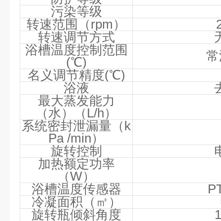
污染等级
转速范围（
rpm
）
转速调节方式
浴槽温度控制范围
常
(
℃
)
名义调节精度
(
℃
)
浴液
最大蒸发能力
（水）（
L/h
）
系统密封泄漏量（
k
Pa /min
）
旋转控制
加热额定功率
（
W
）
浴槽温度传感器
PT
冷凝面积（㎡）
旋转瓶倾斜角度
1