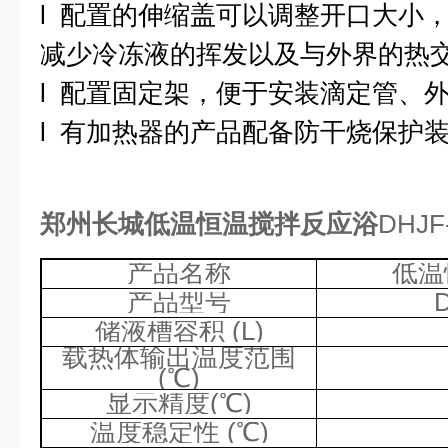
l
配置的伸缩盖可以调整开口大小
减少冷冻液的挥发以及与外界的热
l
配置固定架，便于安装滴定管、
l
有加热器的产品配备防干烧保护
郑州长城低温恒温搅拌反应浴
DHJF
产品名称
低温
产品型号
储液槽容积
(L)
载热体输出温度范围
(
℃
)
显示精度
(
℃
)
温度稳定性
(
℃
)