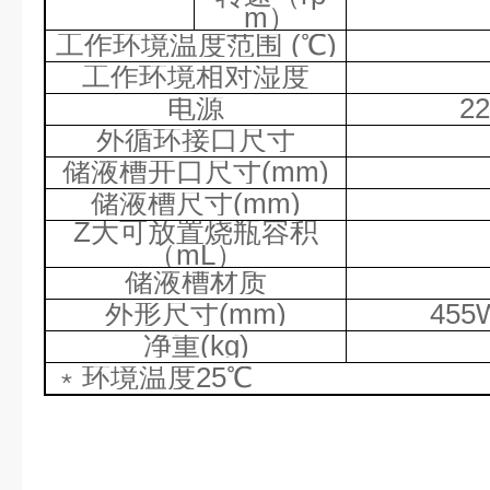
m
）
工作环境温度范围
(
℃
)
工作环境相对湿度
电源
2
外循环接口尺寸
储液槽开口尺寸
(mm)
储液槽尺寸
(mm)
Z
大可放置烧瓶容积
（
mL
）
储液槽材质
外形尺寸
(mm)
455
净重
(kg)
﹡环境温度
25
℃