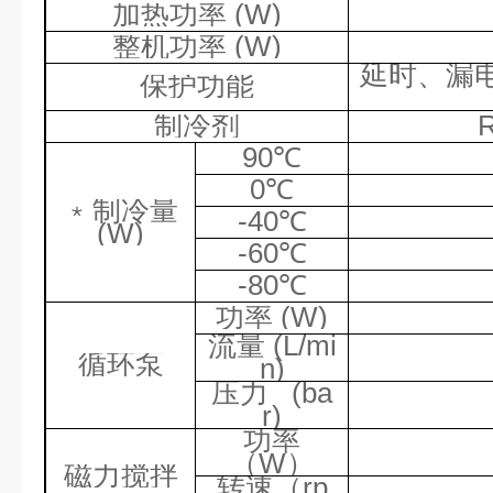
加热功率
(W)
整机功率
(W)
延时、漏
保护功能
制冷剂
90
℃
0
℃
﹡
制冷量
-40
℃
(W)
-60
℃
-80
℃
功率
(W)
流量
(L/mi
循环泵
n)
压力
(ba
r)
功率
（
W
）
磁力搅拌
转速（
rp