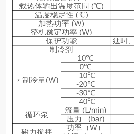
载热体输出温度范围
(
℃
)
温度稳定性
(
℃
)
加热功率
(W)
整机额定功率
(W)
保护功能
延时
制冷剂
10
℃
0
℃
-10
℃
﹡
制冷量
(W)
-20
℃
-30
℃
-40
℃
流量
(L/min)
循环泵
压力
(bar)
功率（
W
）
磁力搅拌