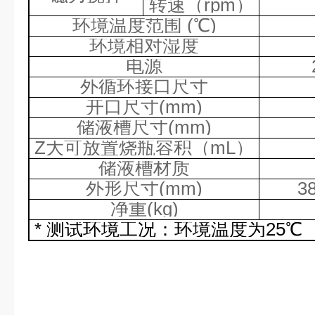
转速（
rpm
）
环境温度范围
(
℃
)
环境相对湿度
电源
外循环接口尺寸
开口尺寸
(mm)
储液槽尺寸
(mm)
Z
大可放置烧瓶容积（
mL
）
储液槽材质
外形尺寸
(mm)
3
净重
(kg)
*
测试环境工况：环境温度为
25
℃