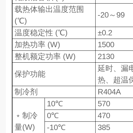
载热体输出温度范围
-20
～
99
(
℃
)
温度稳定性
(
℃
)
±0.2
加热功率
(W)
1500
整机额定功率
(W)
2130
延时、漏
保护功能
热、超温
制冷剂
R404A
10
℃
570
﹡制冷
0
℃
470
量
(W)
-10
℃
385