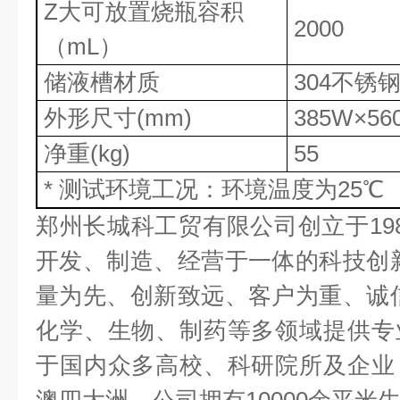
Z
大可放置烧瓶容积
2000
（
mL
）
储液槽材质
304
不锈
外形尺寸
(mm)
385W×56
净重
(kg)
55
*
测试环境工况：环境温度为
25
℃
郑州长城科工贸有限公司创立于
19
开发、制造、经营于一体的科技创
量为先、创新致远、客户为重、诚
化学、生物、制药等多领域提供专
于国内众多高校、科研院所及企业