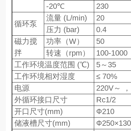
-20
℃
230
流量
(L/min)
20
循环泵
压力
(bar)
0.4
磁力搅
功率（
W
）
50
拌
转速（
rpm
）
100-1000
工作环境温度范围
(
℃
)
5
～
35
工作环境相对湿度
≤ 70%
电源
220V
～ ，
外循环接口尺寸
Rc1/2
开口尺寸
(mm)
Ф210
储液槽尺寸
(mm)
Ф250×130