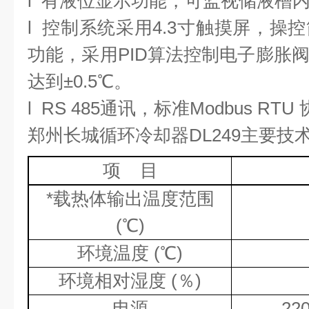
l
有液位显示功能，可监视储液槽
l
控制系统采用
4.3
寸触摸屏，操控
功能，采用
PID
算法控制电子膨胀
达到±
0.5
℃。
l
RS 485
通讯，标准
Modbus RTU
郑州长城
循环冷却器
DL249
主要技
项
目
*
载热体输出温度范围
(℃)
环境温度
(℃)
环境相对湿度
(
％
)
电源
22