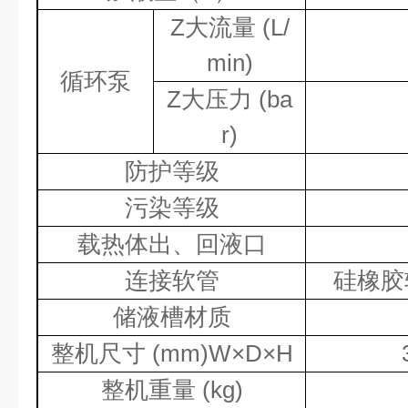
Z
大流量
(L/
min)
循环泵
Z
大压力
(ba
r)
防护等级
污染等级
载热体出、回液口
连接软管
硅橡胶
储液槽材质
整机尺寸
(mm)W×D×H
整机重量
(kg)