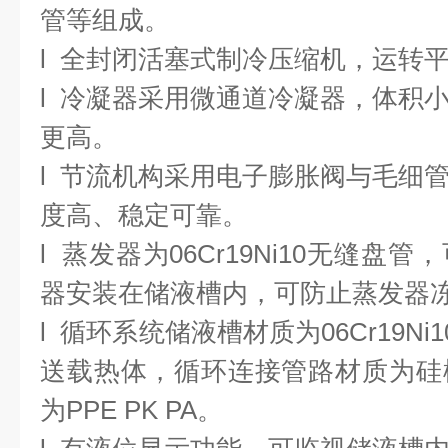
管等组成。
l
全封闭活塞式制冷压缩机，运转
l
冷凝器采用微通道冷凝器，体积
更高。
l
节流机构采用电子膨胀阀与毛细
度高、稳定可靠。
l
蒸发器为
06Cr19Ni10
无缝盘管，
器安装在储液槽内，可防止蒸发器
l
循环系统储液槽材质为
06Cr19Ni1
送载热体，循环连接管路材质为硅
为
PPE PK PA
。