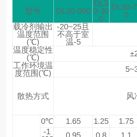
DL3
DL30-7
型号
DL20-900
0-30
0
0
载冷剂输出
-20~25
且
温度范围
不高于室
(
℃
)
温
-5
温度稳定性
±
(
℃
)
工作环境温
5~
度范围
(
℃
)
散热方式
风
0
℃
1.65
1.25
1.75
-1
0.95
0.8
1.1