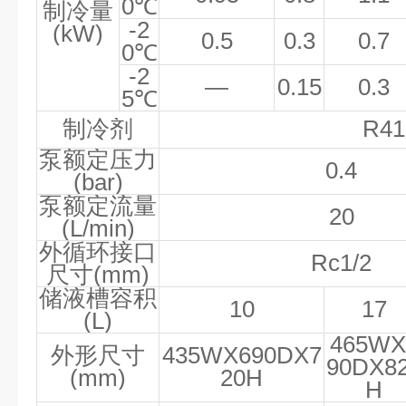
0
℃
制冷量
-2
(kW)
0.5
0.3
0.7
0
℃
-2
—
0.15
0.3
5
℃
制冷剂
R41
泵额定压力
0.4
(bar)
泵额定流量
20
(L/min)
外循环接口
Rc1/2
尺寸
(mm)
储液槽容积
10
17
(L)
465WX
外形尺寸
435WX690DX7
90DX8
(mm)
20H
H