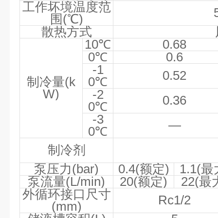
工作坏境温度范
围
(
℃
)
散热方式
10
℃
0.68
0
℃
0.6
-1
0.52
制冷量
(k
0
℃
W)
-2
0.36
0
℃
-3
—
0
℃
R4
制冷剂
泵压力
(bar)
0.4(
额定
)
1.1(
最
泵流量
(L/min)
20(
额定
)
22(
最
外循环接口尺寸
Rc1/2
(mm)