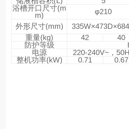
储液槽容积
(L)
5
浴槽开口尺寸
(m
φ
210
m)
外形尺寸
(mm)
335W
×
473D
×
68
重量
(kg)
42
40
防护等级
电源
220-240V~
，
50
整机功率
(kW)
0.71
0.67