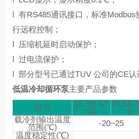
l
有
RS485
通讯接口，标准
Modbus
行远程控制；
l
压缩机延时启动保护；
l
过电流保护；
l
部分型号已通过
TUV
公司的
CE
认
低温冷却循环泵
主要产品参数
DLSB-5/2
DLSB-5
型号
0A
D
载冷剂输出温度
-20~25
范围
(
℃
)
温度稳定性
(
℃
)