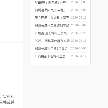
同步亮相学术盛会与校园
巡保活动开启预约！
登岳砺行 聚力致远|2026
2026-07-06
展！
年度上半年业务经理总结
福利速递|冲刺下半程，
2026-07-01
会圆满举行！
福利再加码，HWCL 系列
展会现场丨长城科工贸亮
2026-06-16
活动延期，赠券福利同步
相第19届世界制药机械、
郑州长城科工贸邀您参加
2026-06-04
上线！
包装设备与材料中国展
第二十四届世界制药原料
开展首日|长城科工贸携
2026-05-29
中国展（CPHI China
品质实验室设备亮相
2026山西科学仪器及实验
2026-05-15
2026）!
CISILE 2026
室装备展览会今日开幕！
郑州长城科工贸5月展会
2026-05-06
行程抢先看！
厂商共赢 | 长城科工贸
2026-04-17
HWCL 系列集热式磁力搅
拌浴优惠活动正式开启！
足实验和
单独或并