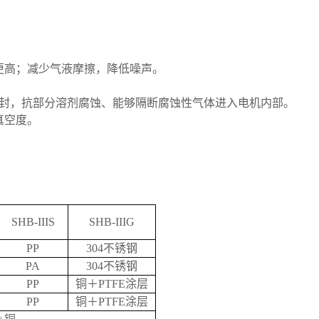
更高；减少气液摩擦，降低噪声。
封，抗部分溶剂腐蚀、能够隔断腐蚀性气体进入电机内部。
真空度。
SHB-IIIS
SHB-IIIG
PP
304
不锈钢
PA
304
不锈钢
PP
铜＋
PTFE
涂层
PP
铜＋
PTFE
涂层