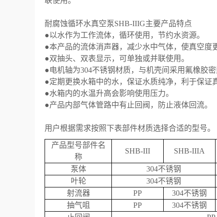
联使用。
耐腐蚀循环水真空泵
SHB-IIIG
主要产品特点
●
以水作为工作流体，循环使用，节约水资源。
●
本产品的流体消声器，减少水中气体，使真空度
●
双抽头、双表显示，可单独或并联使用。
●
电机轴为
304
不锈钢材质，与机壳间采用氟橡胶密
●
定期更换水箱中的水，保证水质纯净，利于保证
●
水箱内的水温升高会影响使用压力。
●
产品内部气体管路中有止回阀，防止液体回流。
用户根据需求按照下表部件材质选择合适的型号。
产品型号部件名
SHB-III
SHB-IIIA
称
泵体
304
不锈钢
叶轮
304
不锈钢
射流器
PP
304
不锈钢
抽气咀
PP
304
不锈钢