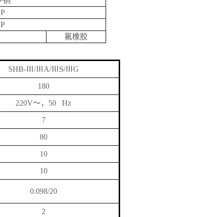
+
铜
PP
PP
氟橡胶
SHB-
Ⅲ
/
Ⅲ
A/
Ⅲ
S/
Ⅲ
G
180
220V
～，
50 Hz
7
80
10
10
0.098/20
2