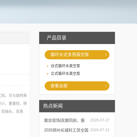
产品目录
循环水式多用真空泵
台式循环水真空泵
立式循环水真空泵
查看全部
实验。可与旋转蒸
积小，重量轻，移
热点新闻
；双抽头、双表
展会现场|双展同启，服
2026-07-27
务在线，郑州长城科工贸
2026郑州长城科工贸全国
2026-07-21