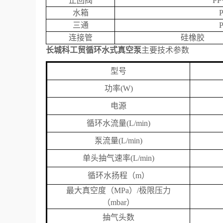
止回阀
PP
水箱
三通
连接管
硅橡胶
长城科工贸循环水式真空泵
主要技术参数
型号
功率
(W)
电源
循环水流量
(L/min)
泵流量
(L/min)
单头抽气速率
(L/min)
循环水扬程（
m
）
最大真空度（
MPa
）
/
极限压力
（
mbar
）
抽气头数