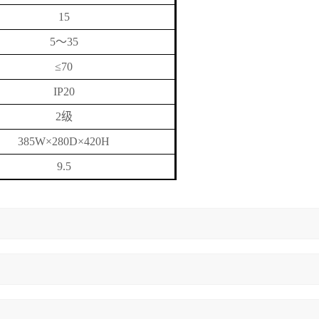
15
5
～
35
≤70
IP20
2
级
385W×280D×420H
9.5