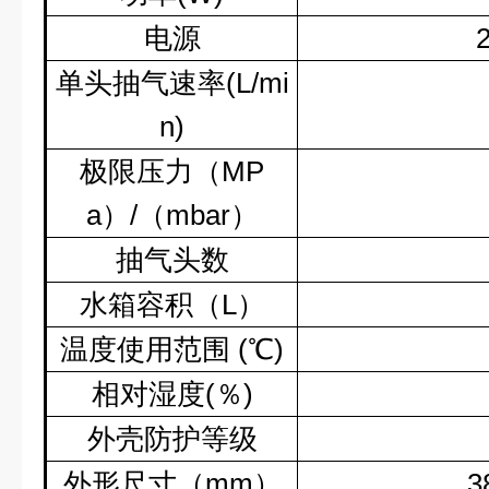
电源
单头抽气速率
(L/mi
n)
极限压力（
MP
a
）
/
（
mbar
）
抽气头数
水箱容积（
L
）
温度使用范围
(
℃
)
相对湿度
(
％
)
外壳防护等级
外形尺寸（
mm
）
3