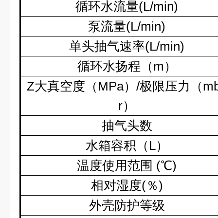
循环水流量
(L/min)
泵流量
(L/min)
单头抽气速率
(L/min)
循环水扬程（
m
）
Z
大真空度（
MPa
）
/
极限压力（
m
r
）
抽气头数
水箱容积（
L
）
温度使用范围
(
℃
)
相对湿度
(
％
)
外壳防护等级