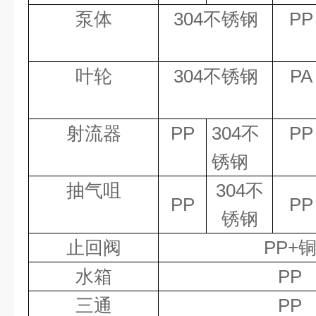
泵体
304
不锈钢
PP
叶轮
304
不锈钢
PA
射流器
PP
304
不
PP
锈钢
抽气咀
304
不
PP
PP
锈钢
止回阀
PP+
水箱
PP
三通
PP