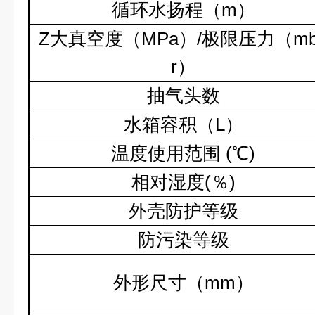
循环水扬程（
m
）
Z
大真空度（
MPa
）
/
极限压力（
m
r
）
抽气头数
水箱容积（
L
）
温度使用范围
(
℃
)
相对湿度
(
％
)
外壳防护等级
防污染等级
外形尺寸（
mm
）