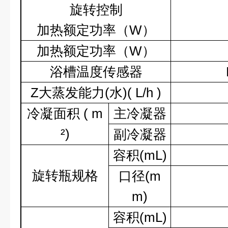
旋转控制
加热额定功率（
W
）
加热额定功率（
W
）
浴槽温度传感器
Z
大蒸发能力
(
水
)( L/h )
冷凝面积
( m
主冷凝器
²
)
副冷凝器
容积
(mL)
旋转瓶规格
口径
(m
m)
容积
(mL)