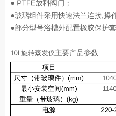
● PTFE放料阀门；
●玻璃组件采用快速法兰连接,操
●部分型号浴槽外配置橡胶保护
主要产品参数
10L
旋转蒸发仪
项目
尺寸（带玻璃件）
(mm)
104
最小安装空间
(mm)
114
重量（带玻璃）
(kg)
电源
220-