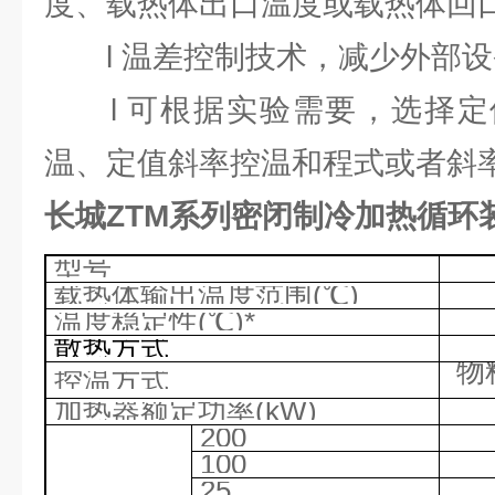
度、载热体出口温度或载热体回口
l 温差控制技术，减少外部设
l 可根据实验需要，选择定
温、定值斜率控温和程式或者斜率
长城ZTM系列密闭制冷加热循环
型号
载热体输出温度范围
(℃)
温度稳定性
(℃)*
散热方式
物
控温方式
加热器额定功率
(kW)
200
100
25