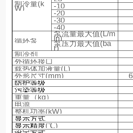
制冷量
(k
-10
W)
-20
-30
-40
泵流量最大值
(L/m
in)
循环泵
泵压力最大值
(ba
r)
制冷剂
外循环接口
载热体加液量
(L)
外形尺寸
(mm)
防护等级
污染等级
重量（
kg
）
电源
整机功率
(kW)
显示方式
显示精度
(℃)
设定方式