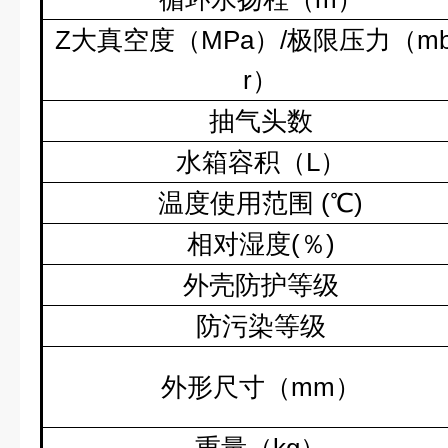
Z
大真空度（
MPa
）
/
极限压力（
m
r
）
抽气头数
水箱容积（
L
）
温度使用范围
(
℃
)
相对湿度
(
％
)
外壳防护等级
防污染等级
外形尺寸（
mm
）