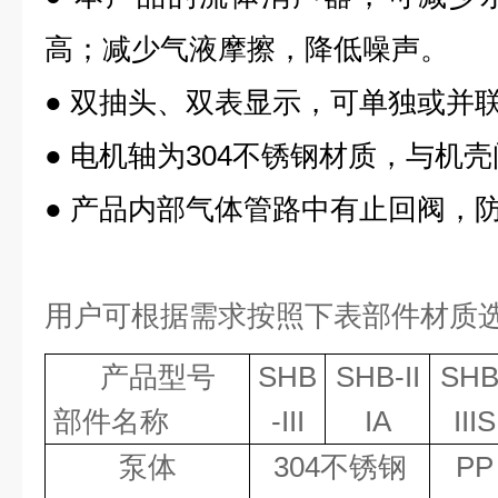
高；减少气液摩擦，降低噪声。
●
双抽头、双表显示，可单独或并
●
电机轴为
304
不锈钢材质，与机壳
●
产品内部气体管路中有止回阀，
用户可根据需求按照下表部件材质
产品型号
SHB
SHB-II
SHB
部件名称
-III
IA
IIIS
泵体
304
不锈钢
PP