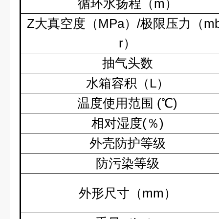
循环水扬程（
m
）
Z
大真空度（
MPa
）
/
极限压力（
m
r
）
抽气头数
水箱容积（
L
）
温度使用范围
(
℃
)
相对湿度
(
％
)
外壳防护等级
防污染等级
外形尺寸（
mm
）