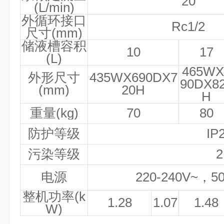
20
(L/min)
外循环接口
Rc1/2
尺寸
(mm)
储液槽容积
10
17
(L)
465WX
外形尺寸
435WX690DX7
90DX8
(mm)
20H
H
重量
(kg)
70
80
防护等级
IP
污染等级
2
电源
220-240V~
，
5
整机功率
(k
1.28
1.07
1.48
W)