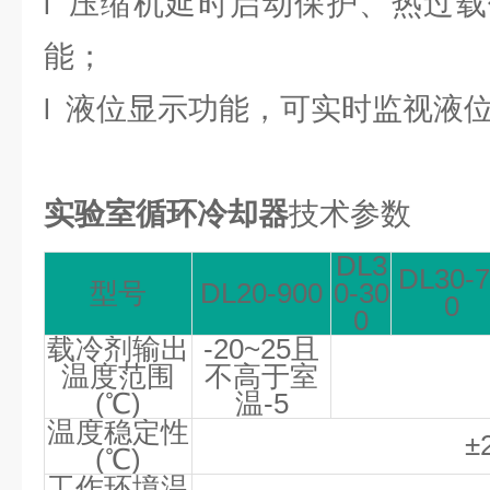
压缩机延时启动保护、热过载
l
能；
液位显示功能，可实时监视液
l
实验室循环冷却器
技术参数
DL3
DL30-7
型号
DL20-900
0-30
0
0
载冷剂输出
-20~25且
温度范围
不高于室
(℃)
温-5
温度稳定性
±
(℃)
工作环境温