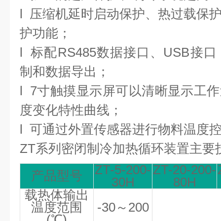
l
压缩机延时启动保护、热过载保
护功能；
l
标配RS485数据接口、USB接
制和数据导出；
l
7寸触摸显示屏可以清晰显示工
度变化特性曲线；
l
可通过外置传感器进行物料温度
ZT系列密闭制冷加热循环装置主要
ZT-5-200-
ZT-20-200-
产品型号
30H
80H
载热体输出
温度范围
-30
～
200
(
℃
)