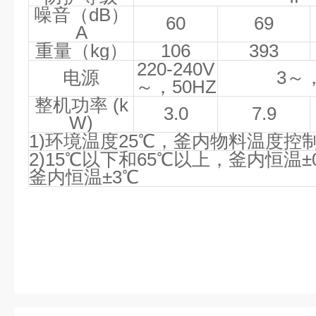
噪音（
dB
）
60
69
A
重量（
kg
）
106
393
220-240V
电源
3
～
～，
50HZ
整机功率
(k
3.0
7.9
W)
1)
环境温度
25
℃，釜内物料温度控
2)15
℃以下和
65
℃以上，釜内恒温±
釜内恒温±
3
℃