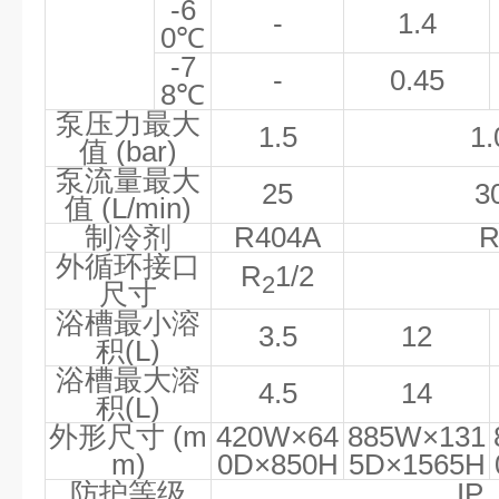
-6
-
1.4
0
℃
-7
-
0.45
8
℃
泵压力最大
1.5
1.
值
(bar)
泵流量最大
25
3
值
(L/min)
制冷剂
R404A
R
外循环接口
R
1/2
2
尺寸
浴槽最小溶
3.5
12
积
(L)
浴槽最大溶
4.5
14
积
(L)
外形尺寸
(m
420W
×
64
885W
×
131
m)
0D
×
850H
5D
×
1565H
防护等级
IP