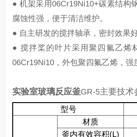
● 机架采用
06Cr19Ni10+
碳素结构
腐蚀性强，便于清洁维护。
● 自主研发的搅拌轴承，密封效果
● 搅拌桨的叶片采用聚四氟乙烯
06Cr19Ni10
，外包聚四氟乙烯，强
实验室玻璃反应釜
主要技术
GR-5
型号
材质
釜内有效容积
(L)