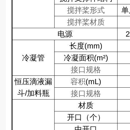
搅拌桨形式
单
搅拌桨材质
电源
2
长度
(mm)
冷凝管
冷凝面积
(m²)
接口规格
恒压滴液漏
容积
(mL)
斗
/
加料瓶
接口规格
材质
开口（个）
中开口