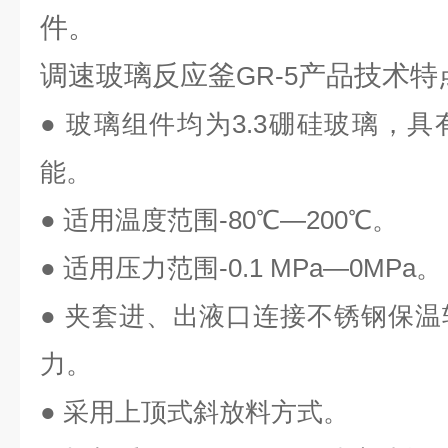
件。
调速玻璃反应釜
产品技术特
GR-5
● 玻璃组件均为
3.3
硼硅玻璃，具
能。
● 适用温度范围
-80
℃—
200
℃。
● 适用压力范围
-0.1 MPa
—
0MPa
。
● 夹套进、出液口连接不锈钢保
力。
● 采用上顶式斜放料方式。