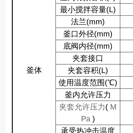
最小搅拌容量
(L)
法兰
(mm)
釜口外径
(mm)
底阀内径
(mm)
夹套接口
釜体
夹套容积
(L)
使用温度范围
(
℃
)
釜内允许压力
夹套允许压力
(
M
Pa
)
承受热冲击温度