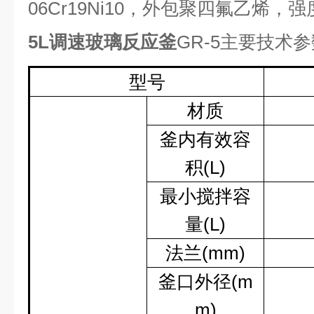
06Cr19Ni10
，外包聚四氟乙烯，强
5L调速玻璃反应釜
GR-5
主要技术参
型号
材质
釜内有效容
积
(L)
最小搅拌容
量
(L)
法兰
(mm)
釜口外径
(m
m)