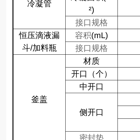
冷凝管
²)
接口规格
恒压滴液漏
容积
(mL)
斗
/
加料瓶
接口规格
材质
开口（个）
中开口
釜盖
侧开口
密封垫