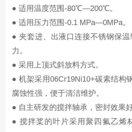
● 适用温度范围
-80
℃—
200
℃。
● 适用压力范围
-0.1 MPa
—
0MPa
。
● 夹套进、出液口连接不锈钢保
力。
● 采用上顶式斜放料方式。
● 机架采用
06Cr19Ni10+
碳素结构
腐蚀性强，便于清洁维护。
● 自主研发的搅拌轴承，密封效果
● 搅拌桨的叶片采用聚四氟乙烯