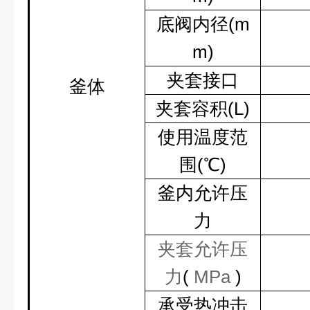
底阀内径
(m
m)
夹套接口
釜体
夹套容积
(L)
使用温度范
围
(
℃
)
釜内允许压
力
夹套允许压
力
(
MPa
)
承受热冲击