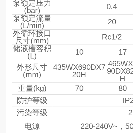
泵额定压力
0.4
(bar)
泵额定流量
20
(L/min)
外循环接口
Rc1/2
尺寸
(mm)
储液槽容积
10
17
(L)
465WX
外形尺寸
435WX690DX7
90DX8
(mm)
20H
H
重量
(kg)
70
80
防护等级
IP
污染等级
2
电源
220-240V~
，
5