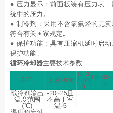
● 压力显示：前面板装有压力表
统中的压力。
● 制冷剂：采用不含氯氟烃的无
符合有关国家规定。
● 保护功能：具有压缩机延时启
保护功能。
循环冷却器
主要技术参数
DL3
DL30-7
型号
DL20-900
0-30
0
0
载冷剂输出
-20~25
且
温度范围
不高于室
(
℃
)
温
-5
温度稳定性