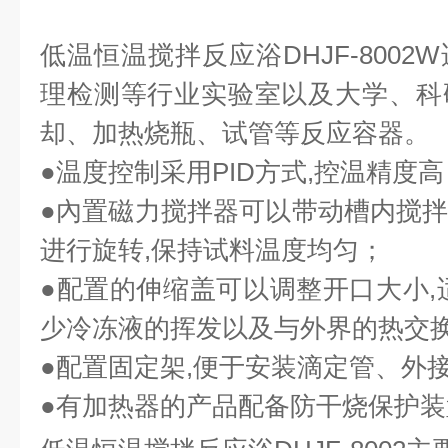
低温恒温搅拌反应浴DHJF-800
理检测等行业实验室以及大学、科
却、加热烧瓶、试管等反应容器。
●温度控制采用
PID
方式
,
控温精度高
●內置磁力搅拌器可以带动槽内搅
进行旋转
,
保持试料温度均匀；
●配置的伸缩盖可以调整开口大小
,
少冷冻液的挥发以及与外界的热交
●配置固定架
,
便于安装滴定管、外
●有加热器的产品配备防干烧保护装