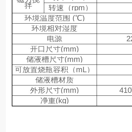
拌
转速（
rpm
）
环境温度范围
(
℃
)
环境相对湿度
电源
2
开口尺寸
(mm)
储液槽尺寸
(mm)
可放置烧瓶容积（
mL
）
储液槽材质
外形尺寸
(mm)
41
净重
(kg)