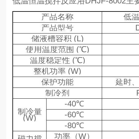
低温恒温搅拌反应浴DHJF-8002
产品名称
低
产品型号
储液槽容积
(L)
使用温度范围
(
℃
)
温度稳定性
(
℃
)
整机功率
(W)
保护功能
延时
制冷剂
-40
℃
制冷量
-60
℃
(W)
-80
℃
功率（
W
）
磁力搅