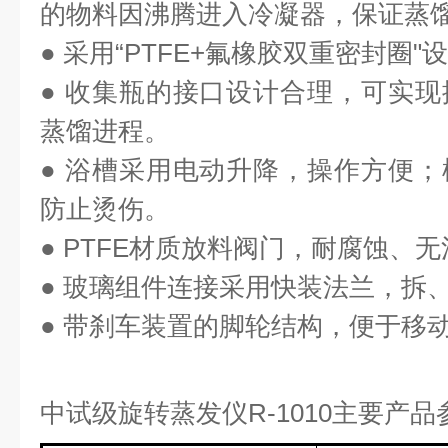
的物料因沸腾进入冷凝器，保证蒸
●
采用“
PTFE+
氟橡胶双重密封圈"
●
收集瓶的接口设计合理，可实现
蒸馏进程。
●
浴槽采用电动升降，操作方便；
防止烫伤。
● PTFE
材质放料阀门，耐腐蚀、无
●
玻璃组件连接采用快装法兰，拆
●
带刹车装置的脚轮结构，便于移
中试级旋转蒸发仪
R-1010
主要产品