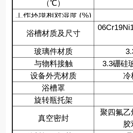
（℃）
工作环境相对湿度
(%)
06Cr19Ni
浴槽材质及尺寸
玻璃件材质
3.
与物料接触
3.3
硼硅
设备外壳材质
冷
浴槽罩
旋转瓶托架
聚四氟乙
真空密封
胶