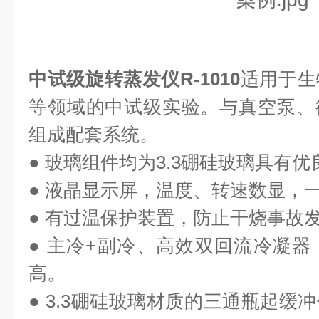
中试级旋转蒸发仪R-1010
适用于生
等领域的中试级实验。与真空泵、
组成配套系统。
●
玻璃组件均为
3.3
硼硅玻璃具有优
●
液晶显示屏，温度、转速数显，
●
有过温保护装置，防止干烧事故
●
主冷
+
副冷、高效双回流冷凝器
高。
● 3.3
硼硅玻璃材质的三通瓶起缓冲