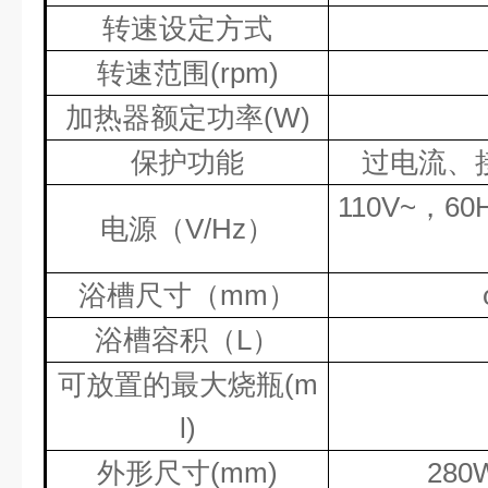
转速设定方式
转速范围
(rpm)
加热器额定功率
(W)
保护功能
过电流、
110V~
，
60
电源
（
V/Hz
）
浴槽尺寸
（
mm
）
浴槽容积
（
L
）
可放置的最大烧瓶
(m
l)
外形尺寸
(mm)
280