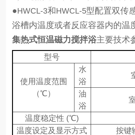
●
和
型配置双传
HWCL-3
HWCL-5
浴槽内温度或者反应容器内的温
集热式恒温磁力搅拌浴
主要技术
型号
水
使用温度范围
浴
（℃）
油
浴
温度稳定性
(
℃
)
温度设定及显示方式
按键