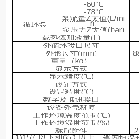
-60℃
-78℃
泵流量
Z
大值
(L/mi
n)
循环泵
泵压力
Z
大值
(bar)
载热体加液量
(L)
外循环接口尺寸
外形尺寸
(mm)
8
重量（
kg
）
显示方式
显示精度
(℃)
设定方式
设定精度
(℃)
数字及通讯接口
设备外壳材质
工作环境温度范围
(℃)
工作环境湿度范围
(%)
标配附件
2
1)15℃
以下和
65℃
以上，釜内恒温