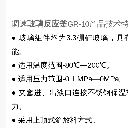
调速
玻璃反应釜
产品技术
GR-10
●
玻璃组件均为
3.3
硼硅玻璃，具
能。
●
适用温度范围
-80℃
—
200℃
。
●
适用压力范围
-0.1 MPa
—
0MPa
。
●
夹套进、出液口连接不锈钢保温
力。
●
采用上顶式斜放料方式。