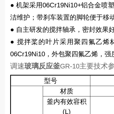
●
机架采用
06Cr19Ni10
+
铝合金喷
洁维护；带刹车装置的脚轮便于移
●
自主研发的搅拌轴承，密封效果
●
搅拌桨的叶片采用聚四氟乙烯
06Cr19Ni10
，外包聚四氟乙烯，强
调速
玻璃反应釜
主要技术
GR-10
型号
材质
釜内有效容积
(L)