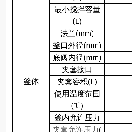
最小搅拌容量
(L)
法兰
(mm)
釜口外径
(mm)
底阀内径
(mm)
夹套接口
釜体
夹套容积
(L)
使用温度范围
(
℃
)
釜内允许压力
夹套允许压力
(