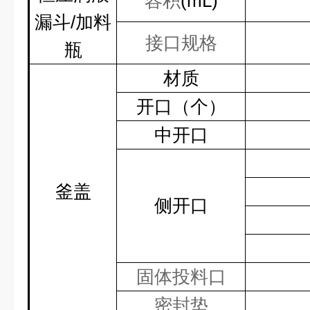
容积
(mL)
漏斗
/
加料
接口规格
瓶
材质
开口（个）
中开口
釜盖
侧开口
固体投料口
密封垫