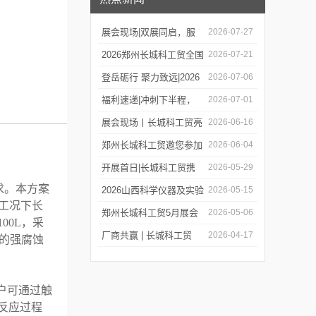
展会现场|双展同启，服
2026-07-27
务在线，郑州长城科工贸
2026郑州长城科工贸全国
2026-07-21
同步亮相学术盛会与校园
巡保活动开启预约！
登岳砺行 聚力致远|2026
2026-07-06
展！
年度上半年业务经理总结
福利速递|冲刺下半程，
2026-07-01
会圆满举行！
福利再加码，HWCL 系列
展会现场丨长城科工贸亮
2026-06-16
活动延期，赠券福利同步
相第19届世界制药机械、
郑州长城科工贸邀您参加
2026-06-04
上线！
包装设备与材料中国展
第二十四届世界制药原料
开展首日|长城科工贸携
2026-05-29
求。本方案
中国展（CPHI China
品质实验室设备亮相
2026山西科学仪器及实验
2026-05-15
工况下长
2026）!
CISILE 2026
室装备展览会今日开幕！
郑州长城科工贸5月展会
2026-05-06
00L，采
行程抢先看！
厂商共赢 | 长城科工贸
2026-04-17
用的强腐蚀
HWCL 系列集热式磁力搅
拌浴优惠活动正式开启！
户可通过触
反应过程