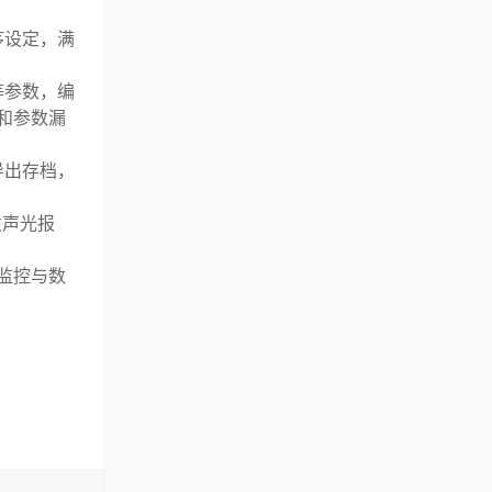
序设定，满
等参数，编
和参数漏
导出存档，
发声光报
程监控与数