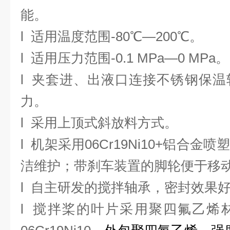
能。
l
适用温度范围
-80℃
—
200℃
。
l
适用压力范围
-0.1 MPa
—
0 MPa
。
l
夹套进、出液口连接不锈钢保温
力。
l
采用上顶式斜放料方式。
l
机架采用
06Cr19Ni10
+
铝合金喷
洁维护；带刹车装置的脚轮便于移
l
自主研发的搅拌轴承，密封效果
l
搅拌桨的叶片采用聚四氟乙烯