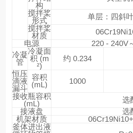
构
搅拌桨
单层：四斜
形式
搅拌桨
06Cr19Ni1
材质
电源
220 - 240V
冷凝面
冷凝
积
(m
约
0.234
管
²)
恒压
容积
滴液
1000
(mL)
漏斗
接收瓶容积
选
(mL)
接液盘
选
机架材质
06Cr19Ni10
釜体进出液