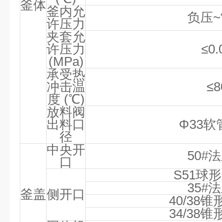
釜体
釜内允
负压
~
许压力
夹套允
许压力
≤0.
(MPa)
承受热
冲击温
≤8
度
(℃)
放料阀
出料口
Φ33
软
径
中央开
50#
法
口
S51
球形
35#
法
釜盖
侧开口
40/38
锥
34/38
锥