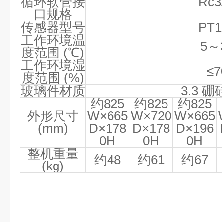
循环软管接
Rc3
口规格
传感器型号
PT1
工作环境温
5
～
度范围
(℃)
工作环境湿
≤7
度范围
(%)
玻璃件材质
3.3
硼
约
825
约
825
约
825
外形尺寸
W×665
W×720
W×665
(mm)
D×178
D×178
D×196
0H
0H
0H
整机重量
约
48
约
61
约
67
(kg)