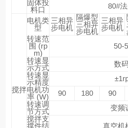
固体投
80#
法
料口
隔爆型
电机类
三相异
三相异
三相异
型
步电机
步电机
步电机
转速范
围
(rp
50-
m)
转速显
数
示方式
转速显
±1r
示精度
搅拌
电机功
90
180
90
率
(W)
转速调
变频
节方式
搅拌支
撑件结
真空机