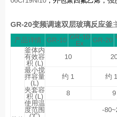
06Cr19Ni10
，外包聚四氟乙烯，强
GR-20变频调速双层玻璃反应釜
GR-10
产品详情
GR-10
GR-20
Ex
釜体内
有效容
10
2
积
(L)
最小搅
拌容量
约
1
约
1
(L)
夹套容
8
9
积
(L)
使用温
度范围
-80~
(℃)