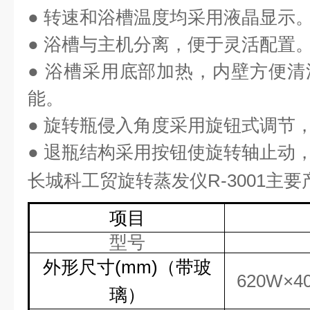
●
转速和浴槽温度均采用液晶显示
●
浴槽与主机分离，便于灵活配置
●
浴槽采用底部加热，内壁方便清
能。
●
旋转瓶侵入角度采用旋钮式调节
●
退瓶结构采用按钮使旋转轴止动
长城科工贸
旋转蒸发仪
R-3001
主要
项目
型号
外形尺寸
(mm)
（带玻
620W
×
4
璃）