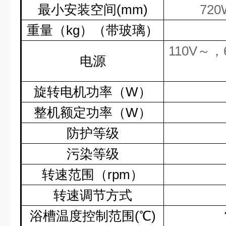
最小安装空间
(mm)
720
重量（
kg
）（带玻璃）
110V
～，
电源
旋转电机功率（
W
）
整机额定功率（
W
）
防护等级
污染等级
转速范围（
rpm
）
转速调节方式
浴槽温度控制范围
(
℃
)