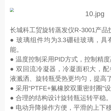
长城科工贸
旋转蒸发仪
R-3001
产品
●
玻璃组件均为
3.3
硼硅玻璃，具
能。
●
温度控制采用
PID
方式，控制精度
●
双回流冷凝器，冷凝面积大，配
液溅洒、旋转瓶受热更均匀，提高
●
采用
“PTFE+
氟橡胶双重密封圈
"
设
●
合理的结构设计旋转瓶运转平稳
●
电动升降操作方便，平滑的上下