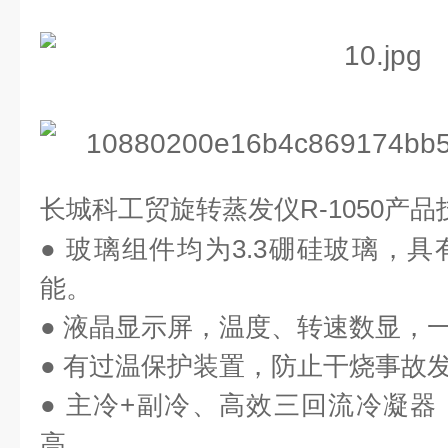
长城科工贸
旋转蒸发仪
R-1050
产品
●
玻璃组件均为
3.3
硼硅玻璃，具
能。
●
液晶显示屏，温度、转速数显，
●
有过温保护装置，防止干烧事故
●
主冷
+
副冷、高效三回流冷凝器
高。