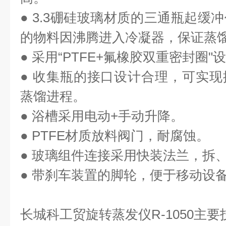
● 3.3
硼硅玻璃材质的三通瓶起缓冲
的物料因沸腾进入冷凝器，保证蒸
●
采用“
PTFE+
氟橡胶双重密封圈"
●
收集瓶的接口设计合理，可实现
蒸馏进程。
●
浴槽采用电动
+
手动升降。
● PTFE
材质放料阀门，耐腐蚀。
●
玻璃组件连接采用快装法兰，拆
●
带刹车装置的脚轮，便于移动设
长城科工贸
旋转蒸发仪
R-1050
主要