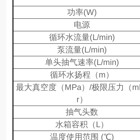
功率
(W)
电源
循环水流量
(L/min)
泵流量
(L/min)
单头抽气速率
(L/min)
循环水扬程（
m
）
最大真空度（
MPa
）
/
极限压力（
m
r
）
抽气头数
水箱容积（
L
）
温度使用范围
(
℃
)