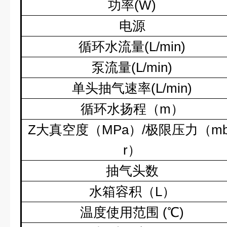
功率
(W)
电源
循环水流量
(L/min)
泵流量
(L/min)
单头抽气速率
(L/min)
循环水扬程（
m
）
Z
大真空度（
MPa
）
/
极限压力（
m
r
）
抽气头数
水箱容积（
L
）
温度使用范围
(
℃
)