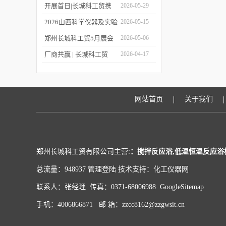
上线！
包装设备与材料中国展
第二十四届世界制药原料
开展首日|长城科工贸携
2026-05-29
中国展（CPHI China
品质实验室设备亮相
2026山西科学仪器及实验
2026-05-15
2026）!
CISILE 2026
室装备展览会今日开幕！
郑州长城科工贸5月展会
2026-05-06
行程抢先看！
厂商共赢 | 长城科工贸
2026-04-17
HWCL 系列集热式磁力搅
拌浴优惠活动正式开启！
|
|
网站首页
关于我们
郑州长城科工贸有限公司主营:
：搅拌反应浴,低温恒温反应浴
总流量：948937
管理登陆
技术支持：
化工仪器网
联系人：张经理 传真：0371-68006988
GoogleSitemap
手机：4006866871 邮 箱：zzcc8162@zzgwsit.cn