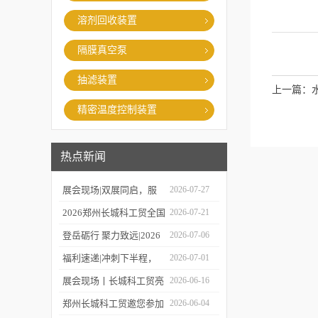
溶剂回收装置
隔膜真空泵
抽滤装置
上一篇：
精密温度控制装置
热点新闻
展会现场|双展同启，服
2026-07-27
务在线，郑州长城科工贸
2026郑州长城科工贸全国
2026-07-21
同步亮相学术盛会与校园
巡保活动开启预约！
登岳砺行 聚力致远|2026
2026-07-06
展！
年度上半年业务经理总结
福利速递|冲刺下半程，
2026-07-01
会圆满举行！
福利再加码，HWCL 系列
展会现场丨长城科工贸亮
2026-06-16
活动延期，赠券福利同步
相第19届世界制药机械、
郑州长城科工贸邀您参加
2026-06-04