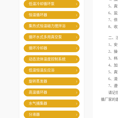
低温冷却循环泵
5、真空
6、监测
恒温循环器
7、停止
集热式恒温磁力搅拌浴
8、收集
循环水式多用真空泵
二、注
1、安全
循环冷却器
2、操作
3、样品
动态流体温度控制系统
4、加热
低温恒温反应浴
5、真空
6、清洁
旋转蒸发器
7、遵循
高温循环器
请记住，
循厂家的
水气捕集器
分液器