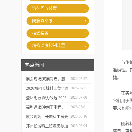
溶剂回收装置
隔膜真空泵
抽滤装置
精密温度控制装置
与传统的
热点新闻
准确性。
捷。
展会现场|双展同启，服
2026-07-27
务在线，郑州长城科工贸
2026郑州长城科工贸全国
2026-07-21
在实际应
同步亮相学术盛会与校园
巡保活动开启预约！
登岳砺行 聚力致远|2026
2026-07-06
它们用于
展！
年度上半年业务经理总结
福利速递|冲刺下半程，
2026-07-01
要求其能
会圆满举行！
福利再加码，HWCL 系列
展会现场丨长城科工贸亮
2026-06-16
随着科技
活动延期，赠券福利同步
相第19届世界制药机械、
郑州长城科工贸邀您参加
2026-06-04
感器、更