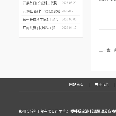
上线！
包装设备与材料中国展
第二十四届世界制药原料
开展首日|长城科工贸携
2026-05-29
中国展（CPHI China
品质实验室设备亮相
2026山西科学仪器及实验
2026-05-15
2026）!
CISILE 2026
室装备展览会今日开幕！
郑州长城科工贸5月展会
2026-05-06
行程抢先看！
厂商共赢 | 长城科工贸
2026-04-17
HWCL 系列集热式磁力搅
拌浴优惠活动正式开启！
上一篇：
|
|
网站首页
关于我们
郑州长城科工贸有限公司主营:
：搅拌反应浴,低温恒温反应浴