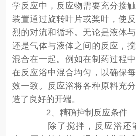
学反应中，反应物需要充分接触
装置通过旋转叶片或桨叶，使反
烈的对流和循环。无论是液体与
还是气体与液体之间的反应，搅
混合在一起。例如在制药过程中
在反应浴中混合均匀，以确保每
效一致。反应浴将各种原料充分
造了良好的开端。
2、精确控制反应条件
除了搅拌，反应浴还能