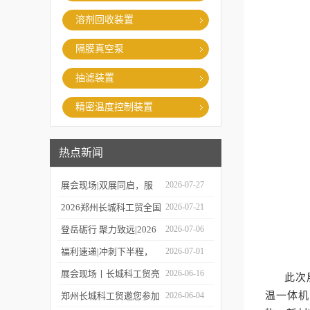
溶剂回收装置
隔膜真空泵
抽滤装置
精密温度控制装置
热点新闻
展会现场|双展同启，服
2026-07-27
务在线，郑州长城科工贸
2026郑州长城科工贸全国
2026-07-21
同步亮相学术盛会与校园
巡保活动开启预约！
登岳砺行 聚力致远|2026
2026-07-06
展！
年度上半年业务经理总结
福利速递|冲刺下半程，
2026-07-01
会圆满举行！
福利再加码，HWCL 系列
展会现场丨长城科工贸亮
2026-06-16
此次
活动延期，赠券福利同步
相第19届世界制药机械、
温一体机
郑州长城科工贸邀您参加
2026-06-04