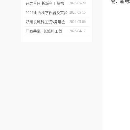
物、新材
上线！
包装设备与材料中国展
第二十四届世界制药原料
开展首日|长城科工贸携
2026-05-29
中国展（CPHI China
品质实验室设备亮相
2026山西科学仪器及实验
2026-05-15
2026）!
CISILE 2026
室装备展览会今日开幕！
郑州长城科工贸5月展会
2026-05-06
行程抢先看！
厂商共赢 | 长城科工贸
2026-04-17
HWCL 系列集热式磁力搅
拌浴优惠活动正式开启！