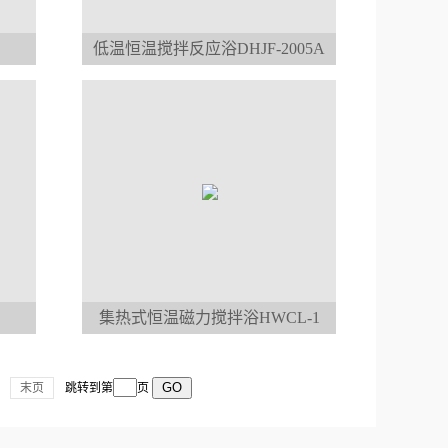
低温恒温搅拌反应浴DHJF-2005A
集热式恒温磁力搅拌浴HWCL-1
末页
跳转到第
页