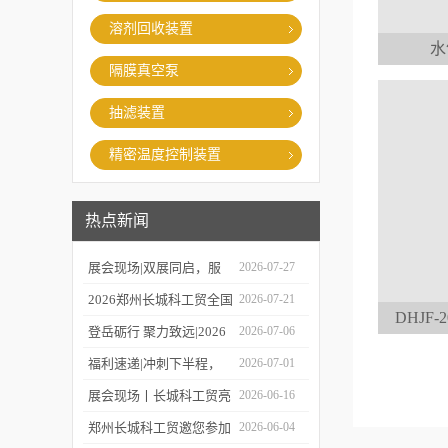
溶剂回收装置
水
隔膜真空泵
抽滤装置
精密温度控制装置
热点新闻
展会现场|双展同启，服
2026-07-27
务在线，郑州长城科工贸
2026郑州长城科工贸全国
2026-07-21
DHJF
同步亮相学术盛会与校园
巡保活动开启预约！
登岳砺行 聚力致远|2026
2026-07-06
展！
年度上半年业务经理总结
福利速递|冲刺下半程，
2026-07-01
会圆满举行！
福利再加码，HWCL 系列
展会现场丨长城科工贸亮
2026-06-16
活动延期，赠券福利同步
相第19届世界制药机械、
郑州长城科工贸邀您参加
2026-06-04