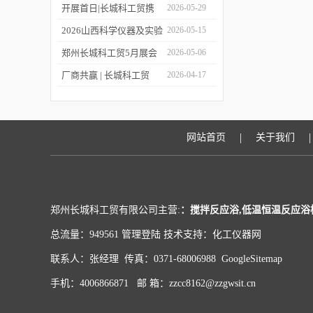
上线！
包装设备与材料中国展
第二十四届世界制药原料
开展首日|长城科工贸携
2026-05-29
中国展（CPHI China
品质实验室设备亮相
2026山西科学仪器及实验
2026-05-15
2026）!
CISILE 2026
室装备展览会今日开幕！
郑州长城科工贸5月展会
2026-05-06
行程抢先看！
厂商共赢 | 长城科工贸
2026-04-17
HWCL 系列集热式磁力搅
拌浴优惠活动正式开启！
|
|
网站首页
关于我们
郑州长城科工贸有限公司主营:
：搅拌反应浴,低温恒温反应浴
总流量：949561
管理登陆
技术支持：
化工仪器网
联系人：张经理 传真：0371-68006988
GoogleSitemap
手机：4006866871 邮 箱：zzcc8162@zzgwsit.cn