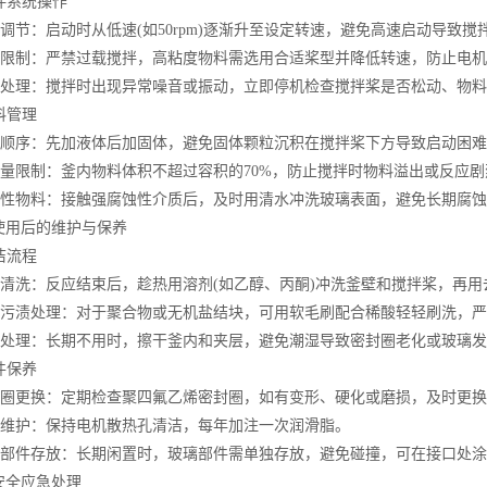
拌系统操作
调节：启动时从低速(如50rpm)逐渐升至设定转速，避免高速启动导致搅
限制：严禁过载搅拌，高粘度物料需选用合适桨型并降低转速，防止电机
处理：搅拌时出现异常噪音或振动，立即停机检查搅拌桨是否松动、物料
料管理
顺序：先加液体后加固体，避免固体颗粒沉积在搅拌桨下方导致启动困难
量限制：釜内物料体积不超过容积的70%，防止搅拌时物料溢出或反应剧
性物料：接触强腐蚀性介质后，及时用清水冲洗玻璃表面，避免长期腐蚀
用后的维护与保养
洁流程
清洗：反应结束后，趁热用溶剂(如乙醇、丙酮)冲洗釜壁和搅拌桨，再用
污渍处理：对于聚合物或无机盐结块，可用软毛刷配合稀酸轻轻刷洗，严
处理：长期不用时，擦干釜内和夹层，避免潮湿导致密封圈老化或玻璃发
件保养
圈更换：定期检查聚四氟乙烯密封圈，如有变形、硬化或磨损，及时更换(
维护：保持电机散热孔清洁，每年加注一次润滑脂。
部件存放：长期闲置时，玻璃部件需单独存放，避免碰撞，可在接口处涂
全应急处理