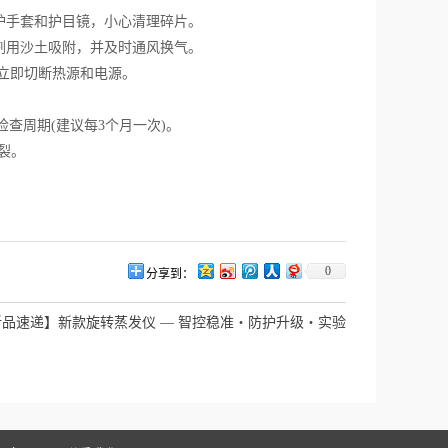
护手套和护目镜，小心清理碎片。
剂用沙土吸附，并及时通风换气。
立即切断热源和电源。
检查周期(建议每3个月一次)。
裂。
0
分享到：
新品速递】新款旋转蒸发仪 — 智控稳准・防护升级・实验
安心