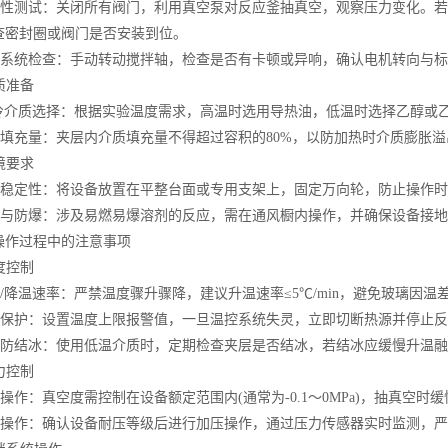
性测试：关闭所有阀门，利用真空泵对反应釜抽真空，观察压力变化。若
查密封圈或阀门是否安装到位。
系统检查：手动转动搅拌轴，检查是否有卡顿或异响，确认电机转向与标
质准备
冷介质选择：根据实验温度需求，高温时选用导热油，低温时选择乙醇或
填充量：夹层内介质填充量不得超过容积的80%，以防加热时介质膨胀溢
境要求
稳定性：将设备放置在平整台面或专用支架上，固定万向轮，防止操作时
与防爆：涉及易燃易爆溶剂的反应，需在通风橱内操作，并确保设备接地
作过程中的注意事项
度控制
/降温速率：严禁温度骤升骤降，建议升温速率≤5℃/min，避免玻璃因温
保护：设置温度上限报警值，一旦温控系统失灵，立即切断热源并停止反
防结冰：使用低温介质时，定期检查夹层是否结冰，若结冰应缓慢升温融
力控制
作：真空度需控制在设备额定范围内(通常为-0.1～0MPa)，抽真空
操作：确认设备耐压等级后进行加压操作，通过压力传感器实时监测，严禁超过