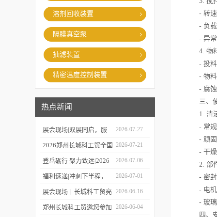
3. 搅
- 转速
溶剂回收装置
- 负载
隔膜真空泵
- 异常
4. 物
抽滤装置
- 投料
精密温度控制装置
- 物料
- 腐蚀
三、使
热点新闻
1. 清
- 常规
展会现场|双展同启，服
2026-07-27
- 顽固
务在线，郑州长城科工贸
2026郑州长城科工贸全国
2026-07-21
- 干燥
同步亮相学术盛会与校园
巡保活动开启预约！
登岳砺行 聚力致远|2026
2026-07-06
2. 部
展！
年度上半年业务经理总结
福利速递|冲刺下半程，
2026-07-01
- 密封
- 电机
会圆满举行！
福利再加码，HWCL 系列
展会现场丨长城科工贸亮
2026-06-16
- 玻璃
活动延期，赠券福利同步
相第19届世界制药机械、
郑州长城科工贸邀您参加
2026-06-04
四、安