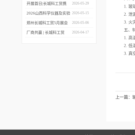
上线！
包装设备与材料中国展
第二十四届世界制药原料
开展首日|长城科工贸携
2026-05-29
1. 玻
中国展（CPHI China
品质实验室设备亮相
2026山西科学仪器及实验
2026-05-15
2. 泄
2026）!
CISILE 2026
3. 火
室装备展览会今日开幕！
郑州长城科工贸5月展会
2026-05-06
五、特
行程抢先看！
厂商共赢 | 长城科工贸
2026-04-17
1. 高温
HWCL 系列集热式磁力搅
2. 低
拌浴优惠活动正式开启！
3. 真
上一篇：