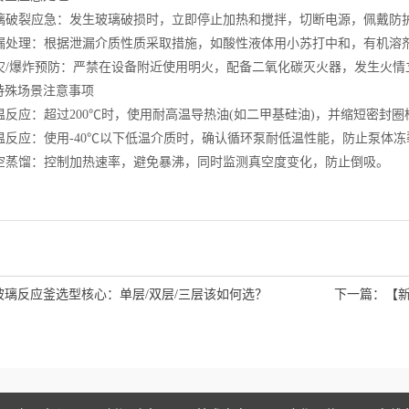
璃破裂应急：发生玻璃破损时，立即停止加热和搅拌，切断电源，佩戴防
漏处理：根据泄漏介质性质采取措施，如酸性液体用小苏打中和，有机溶
灾/爆炸预防：严禁在设备附近使用明火，配备二氧化碳灭火器，发生火情
殊场景注意事项
反应：超过200℃时，使用耐高温导热油(如二甲基硅油)，并缩短密封圈
温反应：使用-40℃以下低温介质时，确认循环泵耐低温性能，防止泵体冻
空蒸馏：控制加热速率，避免暴沸，同时监测真空度变化，防止倒吸。
玻璃反应釜选型核心：单层/双层/三层该如何选？
下一篇：
【