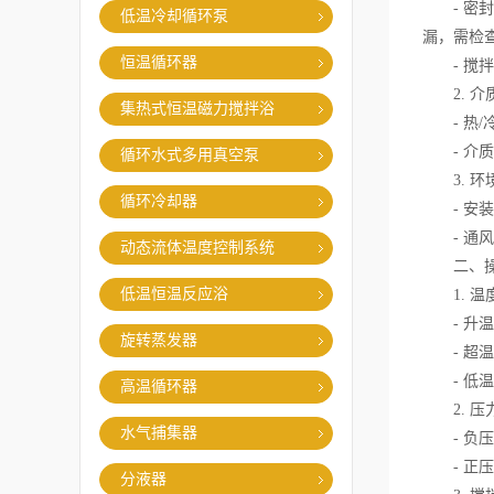
- 密封
低温冷却循环泵
漏，需检
恒温循环器
- 搅拌
2. 介
集热式恒温磁力搅拌浴
- 热/
- 介质
循环水式多用真空泵
3. 环
循环冷却器
- 安装
- 通风
动态流体温度控制系统
二、操
低温恒温反应浴
1. 温
- 升温
旋转蒸发器
- 超温
- 低温
高温循环器
2. 压
水气捕集器
- 负压操
- 正压
分液器