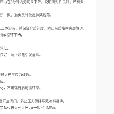
压力在5分钟内无明显下降，说明密封性良好；若有泄
识一致，避免反转使搅拌桨脱落。
乙二醇溶液，并保证介质纯度，防止杂质堵塞夹层管道。
出或循环不畅。
晃动。
良好，防止静电引发危险。
差过大产生应力破裂。
应。
化，不可强行启动循环泵。
时缓慢开启阀门，防止压力骤降导致物料暴沸。
最大允许压力(一般≤0.1MPa)。