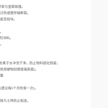
拌桨与釜壁碰撞。
过热或搅拌轴断裂。
是否结块。
。
烈冲料。
。
去离子水冲洗干净，防止物料固化残留。
禁用硬物刮擦玻璃表面]。
霉
建议每6个月检查一次)。
抹凡士林防止粘连。